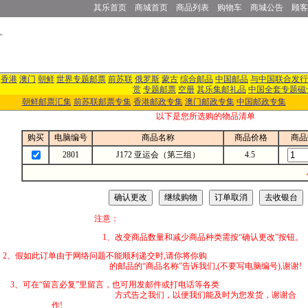
其乐首页
商城首页
商品列表
购物车
商城公告
顾客
香港
澳门
朝鲜
世界专题邮票
前苏联
俄罗斯
蒙古
综合邮品
中国邮品
与中国联合发行
赏
专题邮票
空册
其乐集邮礼品
中国全套专题磁
朝鲜邮票汇集
前苏联邮票专集
香港邮政专集
澳门邮政专集
中国邮政专集
以下是您所选购的物品清单
购买
电脑编号
商品名称
商品价格
商品
2801
J172 亚运会（第三组）
4.5
注意：
1、改变商品数量和减少商品种类需按“确认更改”按钮。
2、假如此订单由于网络问题不能顺利递交时,
的邮品的“商品名称”告诉我们,(不要写电脑编号),谢谢!
3、可在“留言必复”里留言，也可用发邮件
方式告之我们，以便我们能及时为您发货，谢谢合
作!