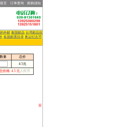
留言
订单查询
邮购须知
的外邮
泰国邮品
台湾邮品欣
卡
各国邮票目录
奥运纪念币
数量
总价
4.5元
总价格: 4.5 元
人民币
请你将你购 买
或打电话等各类