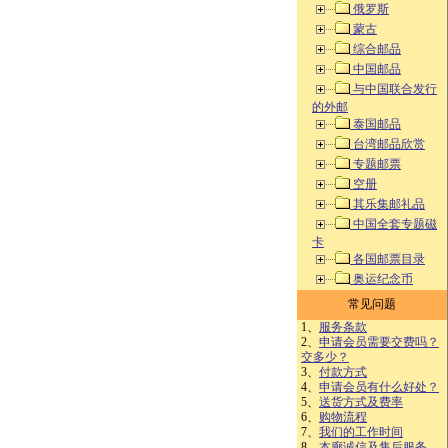
俄罗斯
蒙古
综合邮品
中国邮品
与中国联合发行
的外邮
泰国邮品
台湾邮品欣赏
专题邮票
空册
其乐集邮礼品
中国全套专题磁
卡
各国邮票目录
奥运纪念币
常见问题
1、
服务条款
2、
申请会员需要交费吗？
交多少？
3、
付款方式
4、
申请会员有什么好处？
5、
送货方式及费率
6、
购物流程
7、
我们的工作时间
8、
本廊诚信及售后服务