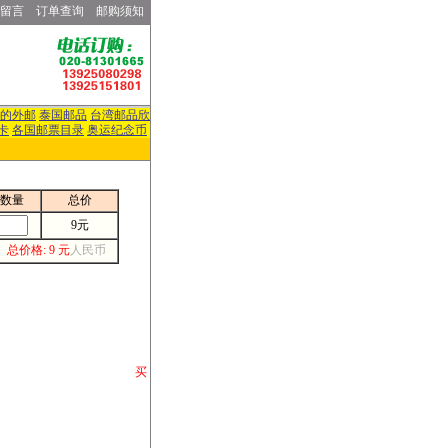
留言
订单查询
邮购须知
的外邮
泰国邮品
台湾邮品欣
卡
各国邮票目录
奥运纪念币
数量
总价
9元
总价格: 9 元
人民币
请你将你购 买
或打电话等各类