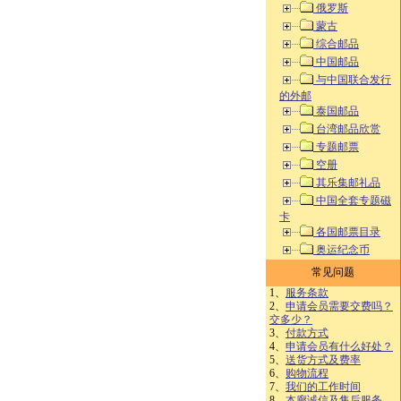
俄罗斯
蒙古
综合邮品
中国邮品
与中国联合发行
的外邮
泰国邮品
台湾邮品欣赏
专题邮票
空册
其乐集邮礼品
中国全套专题磁
卡
各国邮票目录
奥运纪念币
常见问题
1、
服务条款
2、
申请会员需要交费吗？
交多少？
3、
付款方式
4、
申请会员有什么好处？
5、
送货方式及费率
6、
购物流程
7、
我们的工作时间
8、
本廊诚信及售后服务