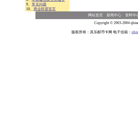
9、
常见问题
10、
商业联盟宣言
网站首页
新闻中心
资料中
Copyright © 2003-2004 qlsta
版权所有：其乐邮币卡网 电子信箱：
qls