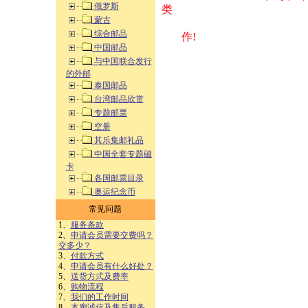
俄罗斯
类 方式告之
蒙古
综合邮品
作!
中国邮品
与中国联合发行
的外邮
泰国邮品
台湾邮品欣赏
专题邮票
空册
其乐集邮礼品
中国全套专题磁
卡
各国邮票目录
奥运纪念币
常见问题
1、
服务条款
2、
申请会员需要交费吗？
交多少？
3、
付款方式
4、
申请会员有什么好处？
5、
送货方式及费率
6、
购物流程
7、
我们的工作时间
8、
本廊诚信及售后服务