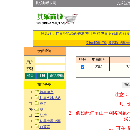
其乐邮币卡网
其乐首
特惠超市
世界各地邮品
香港
澳门
朝鲜
世界专题邮票
前苏
朝鲜邮票汇集
前苏联邮票专
会员登陆
购买
电脑编号
用户
:
3386
P
密码
:
商品分类
特惠超市
注意：
世界各地邮品
1、改变商品数量
香港
澳门
2、假如此订单由
朝鲜
买的邮品的“商
世界专题邮票
前苏联
3、可在“