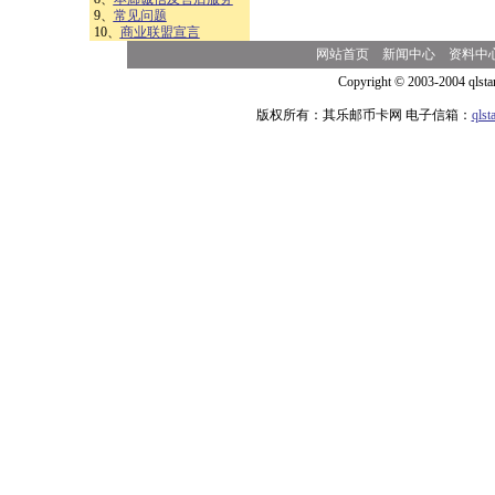
9、
常见问题
10、
商业联盟宣言
网站首页
新闻中心
资料中
Copyright © 2003-2004 qlsta
版权所有：其乐邮币卡网 电子信箱：
qls