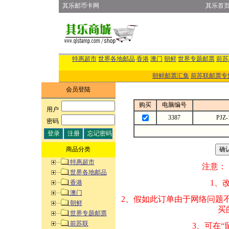
其乐邮币卡网
其乐首
特惠超市
世界各地邮品
香港
澳门
朝鲜
世界专题邮票
前苏
朝鲜邮票汇集
前苏联邮票专
会员登陆
购买
电脑编号
用户
:
3387
PJZ
密码
:
商品分类
特惠超市
注意：
世界各地邮品
1、改变商品数量
香港
澳门
2、假如此订单由
朝鲜
买的邮品的“商
世界专题邮票
前苏联
3、可在“