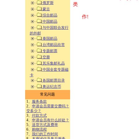
俄罗斯
类 方式告之
蒙古
综合邮品
作!
中国邮品
与中国联合发行
的外邮
泰国邮品
台湾邮品欣赏
专题邮票
空册
其乐集邮礼品
中国全套专题磁
卡
各国邮票目录
奥运纪念币
常见问题
1、
服务条款
2、
申请会员需要交费吗？
交多少？
3、
付款方式
4、
申请会员有什么好处？
5、
送货方式及费率
6、
购物流程
7、
我们的工作时间
8、
本廊诚信及售后服务