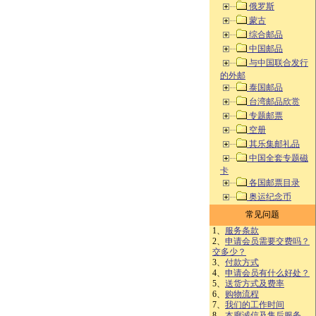
俄罗斯
蒙古
综合邮品
中国邮品
与中国联合发行
的外邮
泰国邮品
台湾邮品欣赏
专题邮票
空册
其乐集邮礼品
中国全套专题磁
卡
各国邮票目录
奥运纪念币
常见问题
1、
服务条款
2、
申请会员需要交费吗？
交多少？
3、
付款方式
4、
申请会员有什么好处？
5、
送货方式及费率
6、
购物流程
7、
我们的工作时间
8、
本廊诚信及售后服务