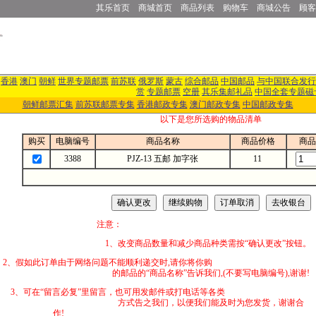
其乐首页
商城首页
商品列表
购物车
商城公告
顾客
香港
澳门
朝鲜
世界专题邮票
前苏联
俄罗斯
蒙古
综合邮品
中国邮品
与中国联合发行
赏
专题邮票
空册
其乐集邮礼品
中国全套专题磁
朝鲜邮票汇集
前苏联邮票专集
香港邮政专集
澳门邮政专集
中国邮政专集
以下是您所选购的物品清单
购买
电脑编号
商品名称
商品价格
商品
3388
PJZ-13 五邮 加字张
11
注意：
1、改变商品数量和减少商品种类需按“确认更改”按钮。
2、假如此订单由于网络问题不能顺利递交时,
的邮品的“商品名称”告诉我们,(不要写电脑编号),谢谢!
3、可在“留言必复”里留言，也可用发邮件
方式告之我们，以便我们能及时为您发货，谢谢合
作!