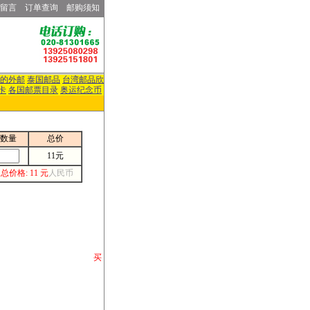
留言
订单查询
邮购须知
的外邮
泰国邮品
台湾邮品欣
卡
各国邮票目录
奥运纪念币
数量
总价
11元
总价格: 11 元
人民币
请你将你购 买
或打电话等各类