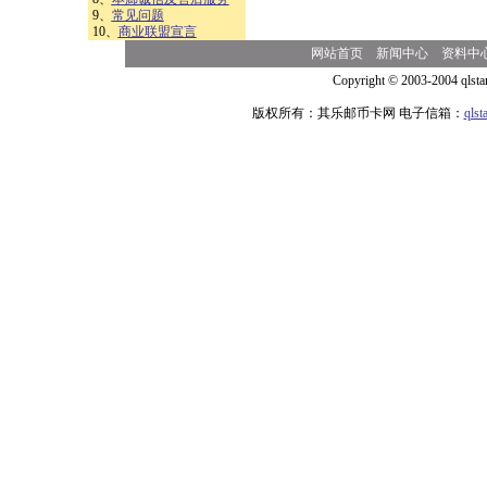
9、
常见问题
10、
商业联盟宣言
网站首页
新闻中心
资料中
Copyright © 2003-2004 qlsta
版权所有：其乐邮币卡网 电子信箱：
qls