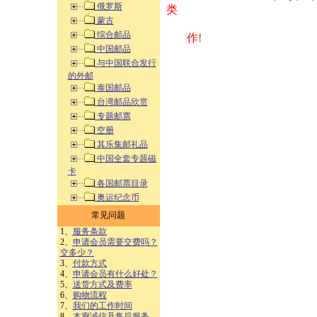
俄罗斯
类 方式告之
蒙古
综合邮品
作!
中国邮品
与中国联合发行
的外邮
泰国邮品
台湾邮品欣赏
专题邮票
空册
其乐集邮礼品
中国全套专题磁
卡
各国邮票目录
奥运纪念币
常见问题
1、
服务条款
2、
申请会员需要交费吗？
交多少？
3、
付款方式
4、
申请会员有什么好处？
5、
送货方式及费率
6、
购物流程
7、
我们的工作时间
8、
本廊诚信及售后服务