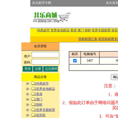
其乐邮币卡网
其乐首
特惠超市
世界各地邮品
香港
澳门
朝鲜
世界专题邮票
前苏
朝鲜邮票汇集
前苏联邮票专
会员登陆
购买
电脑编号
用户
:
3407
密码
:
商品分类
特惠超市
注意：
世界各地邮品
1、改变商品数量
香港
澳门
2、假如此订单由
朝鲜
买的邮品的“商
世界专题邮票
前苏联
3、可在“