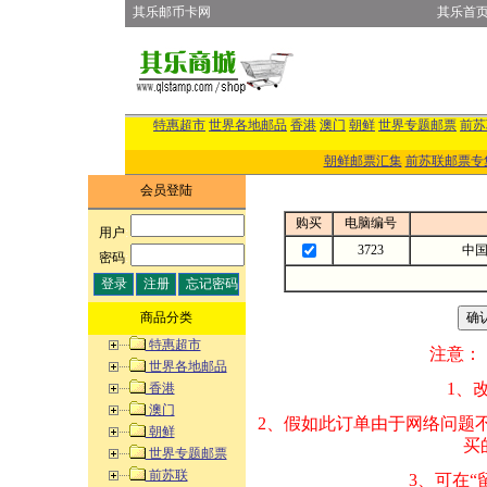
其乐邮币卡网
其乐首
特惠超市
世界各地邮品
香港
澳门
朝鲜
世界专题邮票
前苏
朝鲜邮票汇集
前苏联邮票专
会员登陆
购买
电脑编号
用户
:
3723
中国
密码
:
商品分类
特惠超市
注意：
世界各地邮品
1、改变商品数量
香港
澳门
2、假如此订单由
朝鲜
买的邮品的“商
世界专题邮票
前苏联
3、可在“