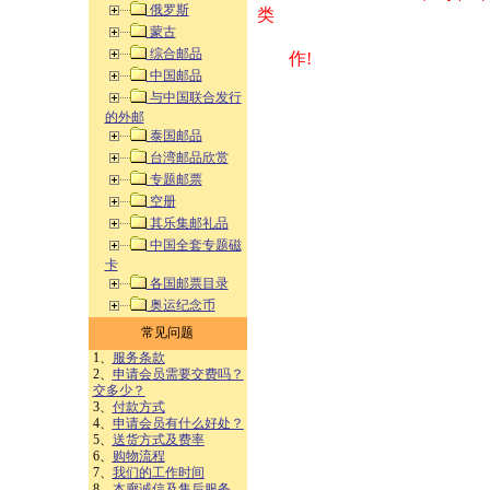
俄罗斯
类 方式告之
蒙古
综合邮品
作!
中国邮品
与中国联合发行
的外邮
泰国邮品
台湾邮品欣赏
专题邮票
空册
其乐集邮礼品
中国全套专题磁
卡
各国邮票目录
奥运纪念币
常见问题
1、
服务条款
2、
申请会员需要交费吗？
交多少？
3、
付款方式
4、
申请会员有什么好处？
5、
送货方式及费率
6、
购物流程
7、
我们的工作时间
8、
本廊诚信及售后服务