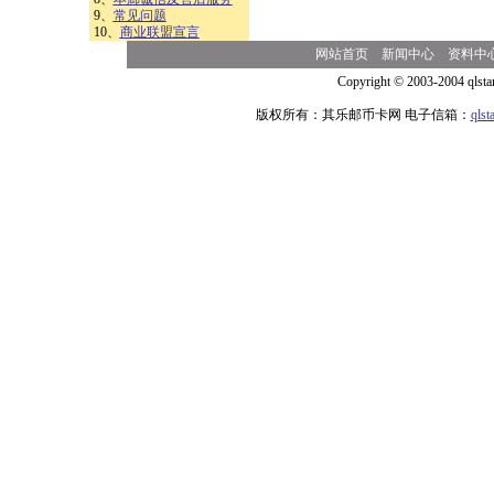
9、
常见问题
10、
商业联盟宣言
网站首页
新闻中心
资料中
Copyright © 2003-2004 qlsta
版权所有：其乐邮币卡网 电子信箱：
qls