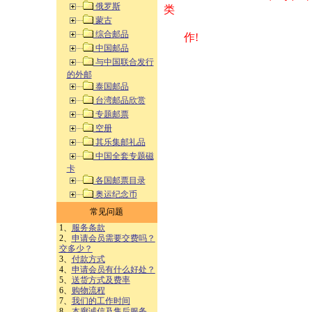
俄罗斯
类 方式告之
蒙古
综合邮品
作!
中国邮品
与中国联合发行
的外邮
泰国邮品
台湾邮品欣赏
专题邮票
空册
其乐集邮礼品
中国全套专题磁
卡
各国邮票目录
奥运纪念币
常见问题
1、
服务条款
2、
申请会员需要交费吗？
交多少？
3、
付款方式
4、
申请会员有什么好处？
5、
送货方式及费率
6、
购物流程
7、
我们的工作时间
8、
本廊诚信及售后服务