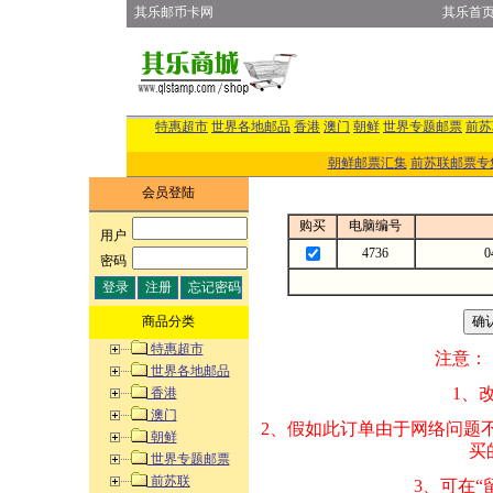
其乐邮币卡网
其乐首
特惠超市
世界各地邮品
香港
澳门
朝鲜
世界专题邮票
前苏
朝鲜邮票汇集
前苏联邮票专
会员登陆
购买
电脑编号
用户
:
4736
密码
:
商品分类
特惠超市
注意：
世界各地邮品
1、改变商品数量
香港
澳门
2、假如此订单由
朝鲜
买的邮品的“商
世界专题邮票
前苏联
3、可在“