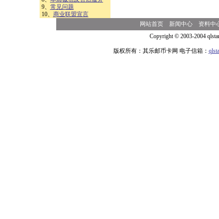
9、
常见问题
10、
商业联盟宣言
网站首页
新闻中心
资料中
Copyright © 2003-2004 qlsta
版权所有：其乐邮币卡网 电子信箱：
qls