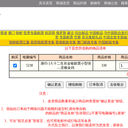
其乐首页
商城首页
商品列表
购物车
商城公告
顾客
香港
澳门
朝鲜
世界专题邮票
前苏联
俄罗斯
蒙古
综合邮品
中国邮品
与中国联合发行
赏
专题邮票
空册
其乐集邮礼品
中国全套专题磁
朝鲜邮票汇集
前苏联邮票专集
香港邮政专集
澳门邮政专集
中国邮政专集
以下是您所选购的物品清单
购买
电脑编号
商品名称
商品价格
商品
港05-1A 十二生肖金银邮票小型张
5238
330
—灵猴金鸡
注意：
1、改变商品数量和减少商品种类需按“确认更改”按钮。
2、假如此订单由于网络问题不能顺利递交时,
的邮品的“商品名称”告诉我们,(不要写电脑编号),谢谢!
3、可在“留言必复”里留言，也可用发邮件
方式告之我们，以便我们能及时为您发货，谢谢合