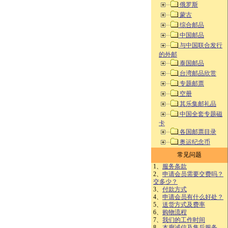
俄罗斯
蒙古
综合邮品
中国邮品
与中国联合发行
的外邮
泰国邮品
台湾邮品欣赏
专题邮票
空册
其乐集邮礼品
中国全套专题磁
卡
各国邮票目录
奥运纪念币
常见问题
1、
服务条款
2、
申请会员需要交费吗？
交多少？
3、
付款方式
4、
申请会员有什么好处？
5、
送货方式及费率
6、
购物流程
7、
我们的工作时间
8、
本廊诚信及售后服务