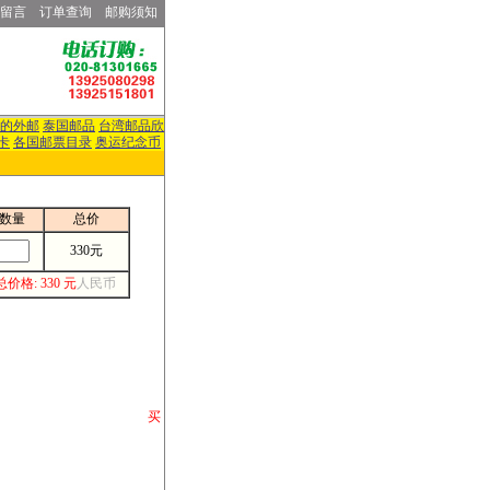
留言
订单查询
邮购须知
的外邮
泰国邮品
台湾邮品欣
卡
各国邮票目录
奥运纪念币
数量
总价
330元
总价格: 330 元
人民币
请你将你购 买
或打电话等各类