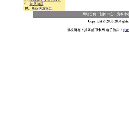
9、
常见问题
10、
商业联盟宣言
网站首页
新闻中心
资料中
Copyright © 2003-2004 qlsta
版权所有：其乐邮币卡网 电子信箱：
qls