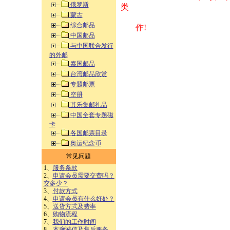
俄罗斯
类 方式告之
蒙古
综合邮品
作!
中国邮品
与中国联合发行
的外邮
泰国邮品
台湾邮品欣赏
专题邮票
空册
其乐集邮礼品
中国全套专题磁
卡
各国邮票目录
奥运纪念币
常见问题
1、
服务条款
2、
申请会员需要交费吗？
交多少？
3、
付款方式
4、
申请会员有什么好处？
5、
送货方式及费率
6、
购物流程
7、
我们的工作时间
8、
本廊诚信及售后服务