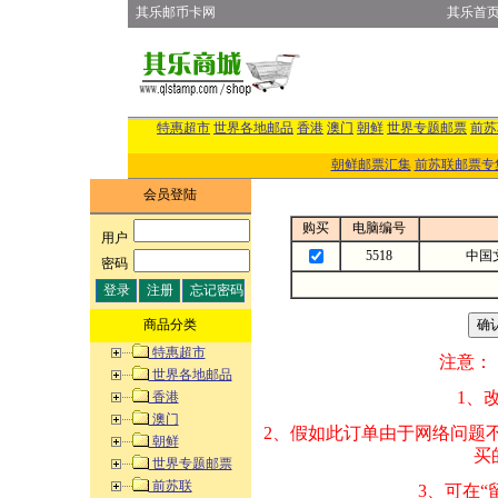
其乐邮币卡网
其乐首
特惠超市
世界各地邮品
香港
澳门
朝鲜
世界专题邮票
前苏
朝鲜邮票汇集
前苏联邮票专
会员登陆
购买
电脑编号
用户
:
5518
中国
密码
:
商品分类
特惠超市
注意：
世界各地邮品
1、改变商品数量
香港
澳门
2、假如此订单由
朝鲜
买的邮品的“商
世界专题邮票
前苏联
3、可在“