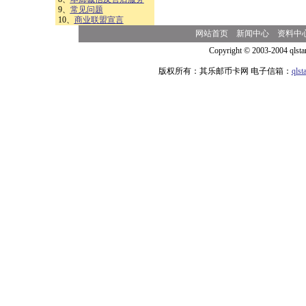
9、
常见问题
10、
商业联盟宣言
网站首页
新闻中心
资料中
Copyright © 2003-2004 qlsta
版权所有：其乐邮币卡网 电子信箱：
qls