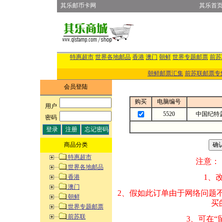
其乐邮币卡网
其乐首
特惠超市
世界各地邮品
香港
澳门
朝鲜
世界专题邮票
前苏
朝鲜邮票汇集
前苏联邮票专
会员登陆
购买
电脑编号
用户
:
5520
中国纪特
密码
:
商品分类
特惠超市
注意：
世界各地邮品
1、改变商品数量
香港
澳门
2、假如此订单由
朝鲜
买的邮品的“商
世界专题邮票
前苏联
3、可在“