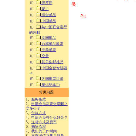
俄罗斯
类 方式告之
蒙古
综合邮品
作!
中国邮品
与中国联合发行
的外邮
泰国邮品
台湾邮品欣赏
专题邮票
空册
其乐集邮礼品
中国全套专题磁
卡
各国邮票目录
奥运纪念币
常见问题
1、
服务条款
2、
申请会员需要交费吗？
交多少？
3、
付款方式
4、
申请会员有什么好处？
5、
送货方式及费率
6、
购物流程
7、
我们的工作时间
8、
本廊诚信及售后服务