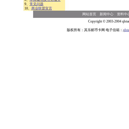
9、
常见问题
10、
商业联盟宣言
网站首页
新闻中心
资料中
Copyright © 2003-2004 qlsta
版权所有：其乐邮币卡网 电子信箱：
qls