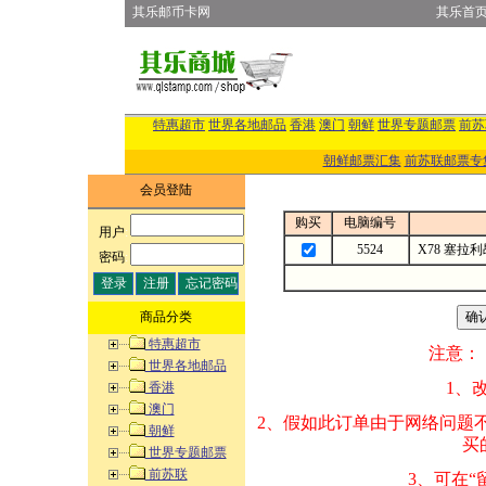
其乐邮币卡网
其乐首
特惠超市
世界各地邮品
香港
澳门
朝鲜
世界专题邮票
前苏
朝鲜邮票汇集
前苏联邮票专
会员登陆
购买
电脑编号
用户
:
5524
X78 塞拉
密码
:
商品分类
特惠超市
注意：
世界各地邮品
1、改变商品数量
香港
澳门
2、假如此订单由
朝鲜
买的邮品的“商
世界专题邮票
前苏联
3、可在“