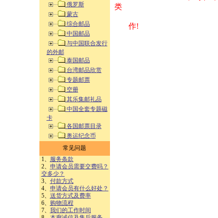
俄罗斯
类 方式告之
蒙古
综合邮品
作!
中国邮品
与中国联合发行
的外邮
泰国邮品
台湾邮品欣赏
专题邮票
空册
其乐集邮礼品
中国全套专题磁
卡
各国邮票目录
奥运纪念币
常见问题
1、
服务条款
2、
申请会员需要交费吗？
交多少？
3、
付款方式
4、
申请会员有什么好处？
5、
送货方式及费率
6、
购物流程
7、
我们的工作时间
8、
本廊诚信及售后服务