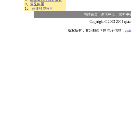
9、
常见问题
10、
商业联盟宣言
网站首页
新闻中心
资料中
Copyright © 2003-2004 qlsta
版权所有：其乐邮币卡网 电子信箱：
qls