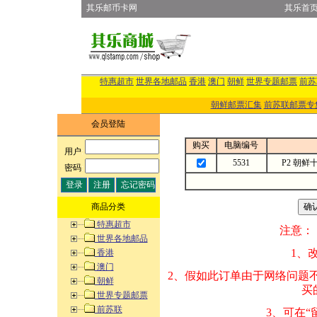
其乐邮币卡网
其乐首
特惠超市
世界各地邮品
香港
澳门
朝鲜
世界专题邮票
前苏
朝鲜邮票汇集
前苏联邮票专
会员登陆
购买
电脑编号
用户
:
5531
P2 朝鲜
密码
:
商品分类
特惠超市
注意：
世界各地邮品
1、改变商品数量
香港
澳门
2、假如此订单由
朝鲜
买的邮品的“商
世界专题邮票
前苏联
3、可在“