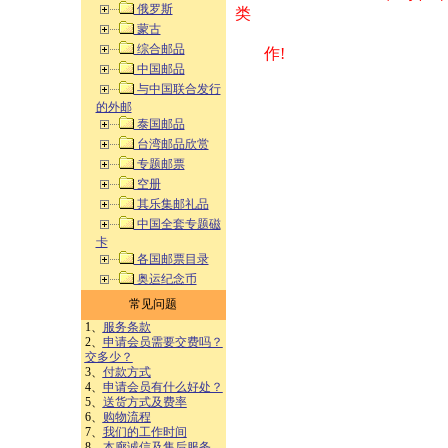
俄罗斯
类 方式告之
蒙古
综合邮品
作!
中国邮品
与中国联合发行
的外邮
泰国邮品
台湾邮品欣赏
专题邮票
空册
其乐集邮礼品
中国全套专题磁
卡
各国邮票目录
奥运纪念币
常见问题
1、
服务条款
2、
申请会员需要交费吗？
交多少？
3、
付款方式
4、
申请会员有什么好处？
5、
送货方式及费率
6、
购物流程
7、
我们的工作时间
8、
本廊诚信及售后服务