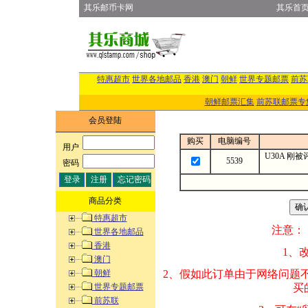
其乐邮币卡网
其乐首
特惠超市
世界各地邮品
香港
澳门
朝鲜
世界专题邮票
前苏
朝鲜邮票汇集
前苏联邮票专
会员登陆
购买
电脑编号
用户
:
U30A 
5539
密码
:
商品分类
特惠超市
注意：
世界各地邮品
香港
1、改变商品数量
澳门
朝鲜
2、假如此订单由
世界专题邮票
买的邮品的“商
前苏联