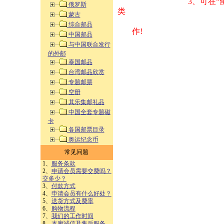
3、可在“
俄罗斯
类 方式告之
蒙古
综合邮品
作!
中国邮品
与中国联合发行
的外邮
泰国邮品
台湾邮品欣赏
专题邮票
空册
其乐集邮礼品
中国全套专题磁
卡
各国邮票目录
奥运纪念币
常见问题
1、
服务条款
2、
申请会员需要交费吗？
交多少？
3、
付款方式
4、
申请会员有什么好处？
5、
送货方式及费率
6、
购物流程
7、
我们的工作时间
8、
本廊诚信及售后服务