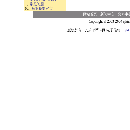
9、
常见问题
10、
商业联盟宣言
网站首页
新闻中心
资料中
Copyright © 2003-2004 qlsta
版权所有：其乐邮币卡网 电子信箱：
qls