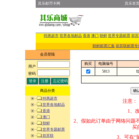
其乐邮币卡网
其乐首
特惠超市
世界各地邮品
香港
澳门
朝鲜
世界专题邮票
前苏
朝鲜邮票汇集
前苏联邮票专
会员登陆
购买
电脑编号
用户
:
5813
密码
:
商品分类
特惠超市
注意：
世界各地邮品
1、改变商品数量
香港
澳门
2、假如此订单由
朝鲜
买的邮品的“商
世界专题邮票
前苏联
3、可在“