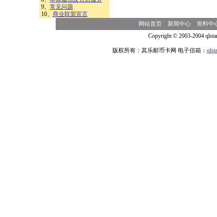
9、
常见问题
10、
商业联盟宣言
网站首页
新闻中心
资料中
Copyright © 2003-2004 qlsta
版权所有：其乐邮币卡网 电子信箱：
qls