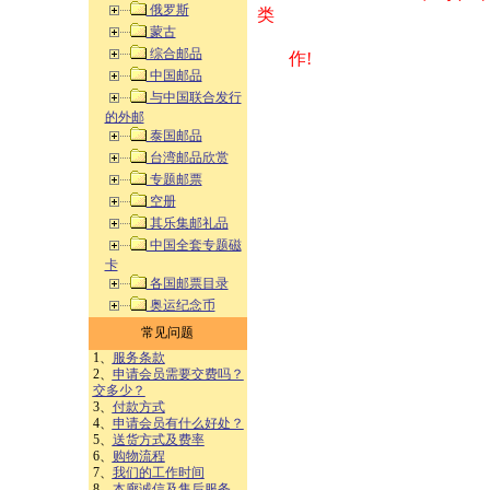
俄罗斯
类 方式告之
蒙古
综合邮品
作!
中国邮品
与中国联合发行
的外邮
泰国邮品
台湾邮品欣赏
专题邮票
空册
其乐集邮礼品
中国全套专题磁
卡
各国邮票目录
奥运纪念币
常见问题
1、
服务条款
2、
申请会员需要交费吗？
交多少？
3、
付款方式
4、
申请会员有什么好处？
5、
送货方式及费率
6、
购物流程
7、
我们的工作时间
8、
本廊诚信及售后服务