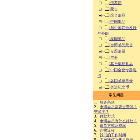
俄罗斯
蒙古
综合邮品
中国邮品
与中国联合发行
的外邮
泰国邮品
台湾邮品欣赏
专题邮票
空册
其乐集邮礼品
中国全套专题磁
卡
各国邮票目录
奥运纪念币
常见问题
1、
服务条款
2、
申请会员需要交费吗？
交多少？
3、
付款方式
4、
申请会员有什么好处？
5、
送货方式及费率
6、
购物流程
7、
我们的工作时间
8、
本廊诚信及售后服务