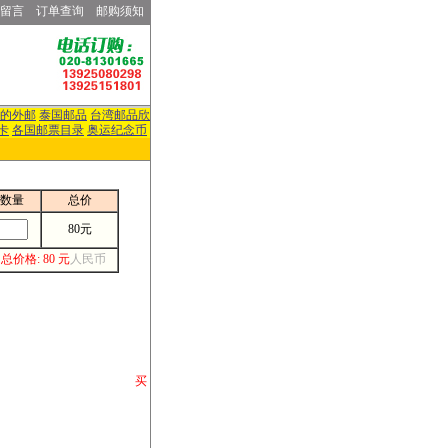
留言
订单查询
邮购须知
的外邮
泰国邮品
台湾邮品欣
卡
各国邮票目录
奥运纪念币
数量
总价
80元
总价格: 80 元
人民币
请你将你购 买
或打电话等各类