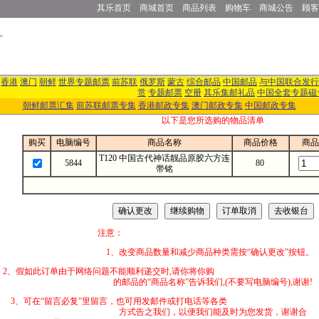
其乐首页
商城首页
商品列表
购物车
商城公告
顾客
香港
澳门
朝鲜
世界专题邮票
前苏联
俄罗斯
蒙古
综合邮品
中国邮品
与中国联合发行
赏
专题邮票
空册
其乐集邮礼品
中国全套专题磁
朝鲜邮票汇集
前苏联邮票专集
香港邮政专集
澳门邮政专集
中国邮政专集
以下是您所选购的物品清单
购买
电脑编号
商品名称
商品价格
商品
T120 中国古代神话靓品原胶六方连
5844
80
带铭
注意：
1、改变商品数量和减少商品种类需按“确认更改”按钮。
2、假如此订单由于网络问题不能顺利递交时,
的邮品的“商品名称”告诉我们,(不要写电脑编号),谢谢!
3、可在“留言必复”里留言，也可用发邮件
方式告之我们，以便我们能及时为您发货，谢谢合