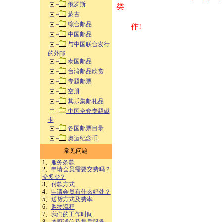
俄罗斯
类 方式告之
蒙古
综合邮品
作!
中国邮品
与中国联合发行
的外邮
泰国邮品
台湾邮品欣赏
专题邮票
空册
其乐集邮礼品
中国全套专题磁
卡
各国邮票目录
奥运纪念币
常见问题
1、
服务条款
2、
申请会员需要交费吗？
交多少？
3、
付款方式
4、
申请会员有什么好处？
5、
送货方式及费率
6、
购物流程
7、
我们的工作时间
8、
本廊诚信及售后服务