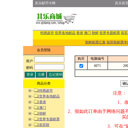
其乐邮币卡网
其乐首
特惠超市
世界各地邮品
香港
澳门
朝鲜
世界专题邮票
前苏
朝鲜邮票汇集
前苏联邮票专
会员登陆
购买
电脑编号
用户
:
6071
20
密码
:
商品分类
特惠超市
注意：
世界各地邮品
1、改变商品数量
香港
澳门
2、假如此订单由
朝鲜
买的邮品的“商
世界专题邮票
前苏联
3、可在“