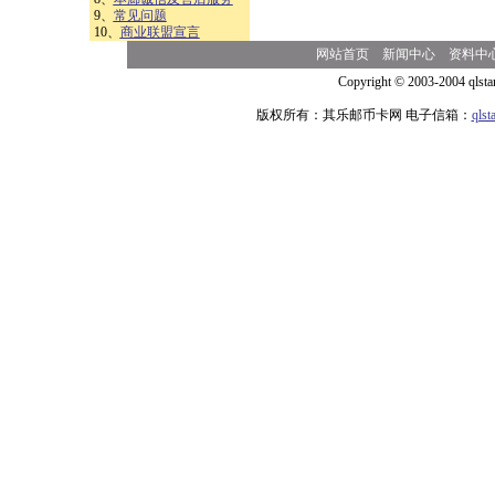
9、
常见问题
10、
商业联盟宣言
网站首页
新闻中心
资料中
Copyright © 2003-2004 qlsta
版权所有：其乐邮币卡网 电子信箱：
qls