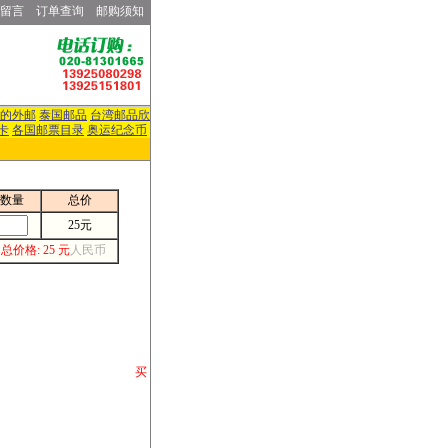
留言
订单查询
邮购须知
的外邮
泰国邮品
台湾邮品欣
卡
各国邮票目录
奥运纪念币
数量
总价
25元
总价格: 25 元
人民币
请你将你购 买
或打电话等各类