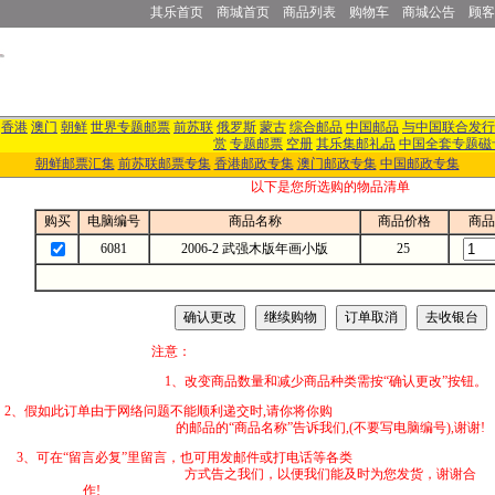
其乐首页
商城首页
商品列表
购物车
商城公告
顾客
香港
澳门
朝鲜
世界专题邮票
前苏联
俄罗斯
蒙古
综合邮品
中国邮品
与中国联合发行
赏
专题邮票
空册
其乐集邮礼品
中国全套专题磁
朝鲜邮票汇集
前苏联邮票专集
香港邮政专集
澳门邮政专集
中国邮政专集
以下是您所选购的物品清单
购买
电脑编号
商品名称
商品价格
商品
6081
2006-2 武强木版年画小版
25
注意：
1、改变商品数量和减少商品种类需按“确认更改”按钮。
2、假如此订单由于网络问题不能顺利递交时,
的邮品的“商品名称”告诉我们,(不要写电脑编号),谢谢!
3、可在“留言必复”里留言，也可用发邮件
方式告之我们，以便我们能及时为您发货，谢谢合
作!