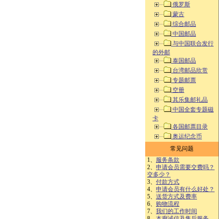
俄罗斯
蒙古
综合邮品
中国邮品
与中国联合发行
的外邮
泰国邮品
台湾邮品欣赏
专题邮票
空册
其乐集邮礼品
中国全套专题磁
卡
各国邮票目录
奥运纪念币
常见问题
1、
服务条款
2、
申请会员需要交费吗？
交多少？
3、
付款方式
4、
申请会员有什么好处？
5、
送货方式及费率
6、
购物流程
7、
我们的工作时间
8、
本廊诚信及售后服务