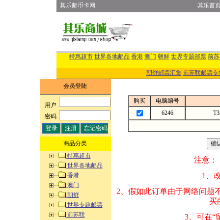
其乐邮币卡网
其乐首
特惠超市
世界各地邮品
香港
澳门
朝鲜
世界专题邮票
前苏
朝鲜邮票汇集
前苏联邮票专
会员登陆
购买
电脑编号
用户
:
6246
T
密码
:
商品分类
特惠超市
注意：
世界各地邮品
1、改变商品数量
香港
澳门
2、假如此订单由
朝鲜
买的邮品的“商
世界专题邮票
前苏联
3、可在“