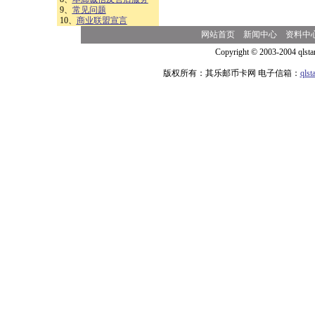
9、
常见问题
10、
商业联盟宣言
网站首页
新闻中心
资料中
Copyright © 2003-2004 qlsta
版权所有：其乐邮币卡网 电子信箱：
qls