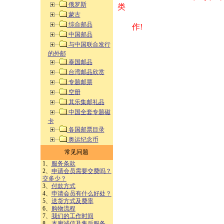
俄罗斯
类 方式告之
蒙古
综合邮品
作!
中国邮品
与中国联合发行
的外邮
泰国邮品
台湾邮品欣赏
专题邮票
空册
其乐集邮礼品
中国全套专题磁
卡
各国邮票目录
奥运纪念币
常见问题
1、
服务条款
2、
申请会员需要交费吗？
交多少？
3、
付款方式
4、
申请会员有什么好处？
5、
送货方式及费率
6、
购物流程
7、
我们的工作时间
8、
本廊诚信及售后服务