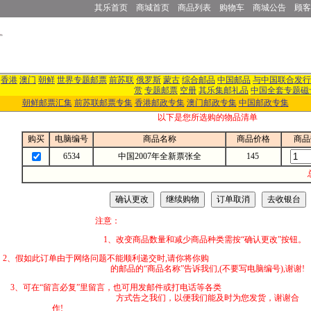
其乐首页
商城首页
商品列表
购物车
商城公告
顾客
香港
澳门
朝鲜
世界专题邮票
前苏联
俄罗斯
蒙古
综合邮品
中国邮品
与中国联合发行
赏
专题邮票
空册
其乐集邮礼品
中国全套专题磁
朝鲜邮票汇集
前苏联邮票专集
香港邮政专集
澳门邮政专集
中国邮政专集
以下是您所选购的物品清单
购买
电脑编号
商品名称
商品价格
商品
6534
中国2007年全新票张全
145
注意：
1、改变商品数量和减少商品种类需按“确认更改”按钮。
2、假如此订单由于网络问题不能顺利递交时,
的邮品的“商品名称”告诉我们,(不要写电脑编号),谢谢!
3、可在“留言必复”里留言，也可用发邮件
方式告之我们，以便我们能及时为您发货，谢谢合
作!