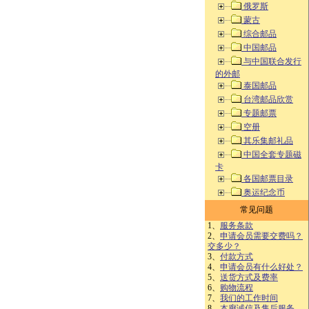
俄罗斯
蒙古
综合邮品
中国邮品
与中国联合发行
的外邮
泰国邮品
台湾邮品欣赏
专题邮票
空册
其乐集邮礼品
中国全套专题磁
卡
各国邮票目录
奥运纪念币
常见问题
1、
服务条款
2、
申请会员需要交费吗？
交多少？
3、
付款方式
4、
申请会员有什么好处？
5、
送货方式及费率
6、
购物流程
7、
我们的工作时间
8、
本廊诚信及售后服务