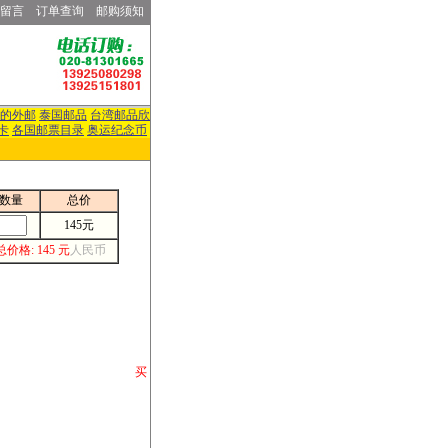
留言
订单查询
邮购须知
的外邮
泰国邮品
台湾邮品欣
卡
各国邮票目录
奥运纪念币
数量
总价
145元
总价格: 145 元
人民币
请你将你购 买
或打电话等各类