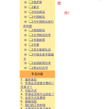
俄罗斯
类 方式告之
蒙古
综合邮品
作!
中国邮品
与中国联合发行
的外邮
泰国邮品
台湾邮品欣赏
专题邮票
空册
其乐集邮礼品
中国全套专题磁
卡
各国邮票目录
奥运纪念币
常见问题
1、
服务条款
2、
申请会员需要交费吗？
交多少？
3、
付款方式
4、
申请会员有什么好处？
5、
送货方式及费率
6、
购物流程
7、
我们的工作时间
8、
本廊诚信及售后服务