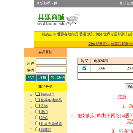
其乐邮币卡网
其乐首
特惠超市
世界各地邮品
香港
澳门
朝鲜
世界专题邮票
前苏
朝鲜邮票汇集
前苏联邮票专
会员登陆
购买
电脑编号
用户
:
6866
20
密码
:
商品分类
特惠超市
注意：
世界各地邮品
1、改变商品数量
香港
澳门
2、假如此订单由
朝鲜
买的邮品的“商
世界专题邮票
前苏联
3、可在“