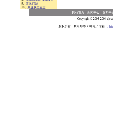
9、
常见问题
10、
商业联盟宣言
网站首页
新闻中心
资料中
Copyright © 2003-2004 qlsta
版权所有：其乐邮币卡网 电子信箱：
qls