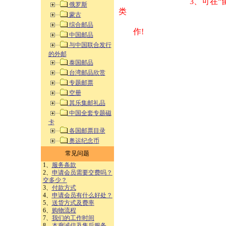
3、可在“
俄罗斯
类 方式告之
蒙古
综合邮品
作!
中国邮品
与中国联合发行
的外邮
泰国邮品
台湾邮品欣赏
专题邮票
空册
其乐集邮礼品
中国全套专题磁
卡
各国邮票目录
奥运纪念币
常见问题
1、
服务条款
2、
申请会员需要交费吗？
交多少？
3、
付款方式
4、
申请会员有什么好处？
5、
送货方式及费率
6、
购物流程
7、
我们的工作时间
8、
本廊诚信及售后服务