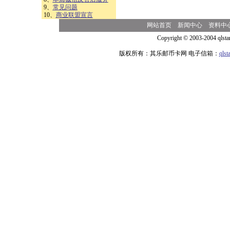
9、
常见问题
10、
商业联盟宣言
网站首页
新闻中心
资料中
Copyright © 2003-2004 qlsta
版权所有：其乐邮币卡网 电子信箱：
qls