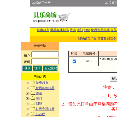
其乐邮币卡网
其乐首
特惠超市
世界各地邮品
香港
澳门
朝鲜
世界专题邮票
前苏
朝鲜邮票汇集
前苏联邮票专
会员登陆
购买
电脑编号
用户
:
2008-18
6872
密码
:
商品分类
特惠超市
注意：
世界各地邮品
香港
1、改变商品数量
澳门
朝鲜
2、假如此订单由
世界专题邮票
买的邮品的“商
前苏联