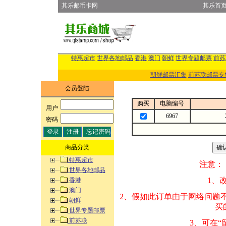
其乐邮币卡网
其乐首
特惠超市
世界各地邮品
香港
澳门
朝鲜
世界专题邮票
前苏
朝鲜邮票汇集
前苏联邮票专
会员登陆
购买
电脑编号
用户
:
6967
密码
:
商品分类
特惠超市
注意：
世界各地邮品
1、改变商品数量
香港
澳门
2、假如此订单由
朝鲜
买的邮品的“商
世界专题邮票
前苏联
3、可在“