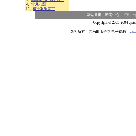
9、
常见问题
10、
商业联盟宣言
网站首页
新闻中心
资料中
Copyright © 2003-2004 qlsta
版权所有：其乐邮币卡网 电子信箱：
qls