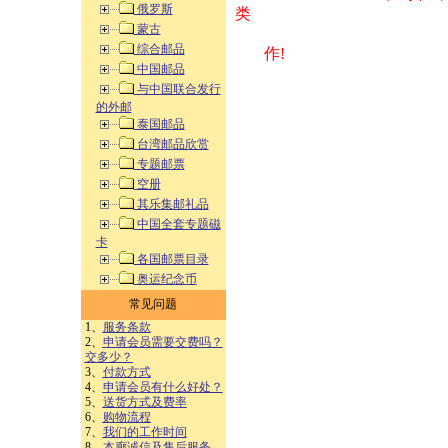
俄罗斯
类 方式告之
蒙古
综合邮品
作!
中国邮品
与中国联合发行
的外邮
泰国邮品
台湾邮品欣赏
专题邮票
空册
其乐集邮礼品
中国全套专题磁
卡
各国邮票目录
奥运纪念币
常见问题
1、
服务条款
2、
申请会员需要交费吗？
交多少？
3、
付款方式
4、
申请会员有什么好处？
5、
送货方式及费率
6、
购物流程
7、
我们的工作时间
8、
本廊诚信及售后服务