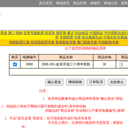
其乐首页
商城首页
商品列表
购物车
商城公告
顾客
香港
澳门
朝鲜
世界专题邮票
前苏联
俄罗斯
蒙古
综合邮品
中国邮品
与中国联合发行
赏
专题邮票
空册
其乐集邮礼品
中国全套专题磁
朝鲜邮票汇集
前苏联邮票专集
香港邮政专集
澳门邮政专集
中国邮政专集
以下是您所选购的物品清单
购买
电脑编号
商品名称
商品价格
商品
6980
2008-28A 改革开放三十周年双联
30
注意：
1、改变商品数量和减少商品种类需按“确认更改”按钮。
2、假如此订单由于网络问题不能顺利递交时,
的邮品的“商品名称”告诉我们,(不要写电脑编号),谢谢!
3、可在“留言必复”里留言，也可用发邮件
方式告之我们，以便我们能及时为您发货，谢谢合
作!