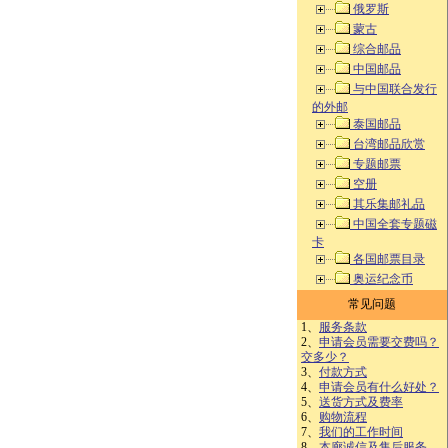
俄罗斯
蒙古
综合邮品
中国邮品
与中国联合发行
的外邮
泰国邮品
台湾邮品欣赏
专题邮票
空册
其乐集邮礼品
中国全套专题磁
卡
各国邮票目录
奥运纪念币
常见问题
1、
服务条款
2、
申请会员需要交费吗？
交多少？
3、
付款方式
4、
申请会员有什么好处？
5、
送货方式及费率
6、
购物流程
7、
我们的工作时间
8、
本廊诚信及售后服务