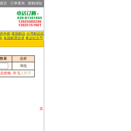
留言
订单查询
邮购须知
的外邮
泰国邮品
台湾邮品欣
卡
各国邮票目录
奥运纪念币
数量
总价
30元
总价格: 30 元
人民币
请你将你购 买
或打电话等各类