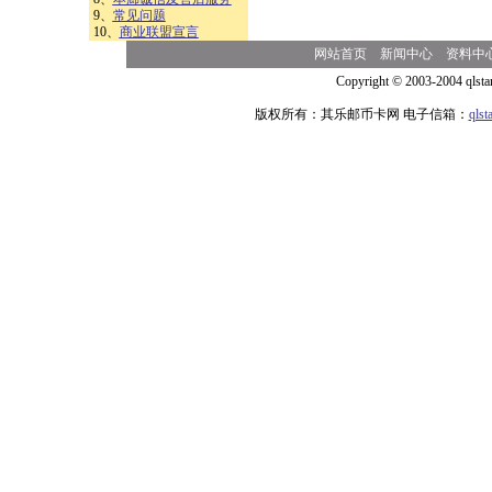
9、
常见问题
10、
商业联盟宣言
网站首页
新闻中心
资料中
Copyright © 2003-2004 qlsta
版权所有：其乐邮币卡网 电子信箱：
qls