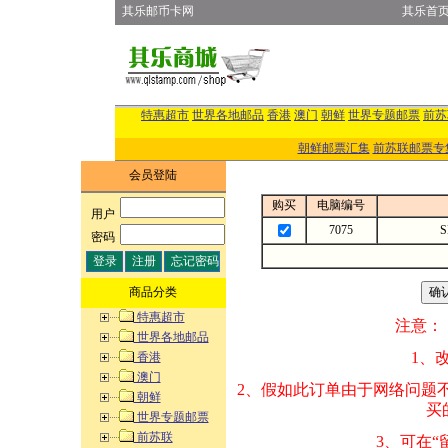
其乐邮币卡网
其乐首
特惠超市
世界各地邮品
香港
澳门
朝鲜
世界专题邮票
前苏
朝鲜邮票汇集
前苏联邮票专
会员登陆
购买
电脑编号
用户
:
7075
密码
:
商品分类
特惠超市
注意：
世界各地邮品
1、改变商品数量
香港
澳门
2、假如此订单由
朝鲜
买的邮品的“商
世界专题邮票
前苏联
3、可在“