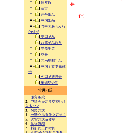
俄罗斯
类 方式告之
蒙古
综合邮品
作!
中国邮品
与中国联合发行
的外邮
泰国邮品
台湾邮品欣赏
专题邮票
空册
其乐集邮礼品
中国全套专题磁
卡
各国邮票目录
奥运纪念币
常见问题
1、
服务条款
2、
申请会员需要交费吗？
交多少？
3、
付款方式
4、
申请会员有什么好处？
5、
送货方式及费率
6、
购物流程
7、
我们的工作时间
8、
本廊诚信及售后服务