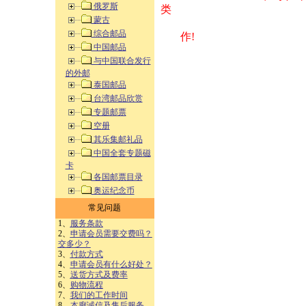
俄罗斯
类 方式告之
蒙古
综合邮品
作!
中国邮品
与中国联合发行
的外邮
泰国邮品
台湾邮品欣赏
专题邮票
空册
其乐集邮礼品
中国全套专题磁
卡
各国邮票目录
奥运纪念币
常见问题
1、
服务条款
2、
申请会员需要交费吗？
交多少？
3、
付款方式
4、
申请会员有什么好处？
5、
送货方式及费率
6、
购物流程
7、
我们的工作时间
8、
本廊诚信及售后服务