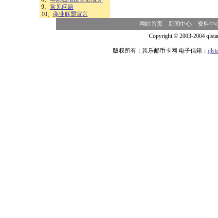
9、
常见问题
10、
商业联盟宣言
网站首页
新闻中心
资料中
Copyright © 2003-2004 qlsta
版权所有：其乐邮币卡网 电子信箱：
qls