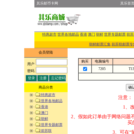
其乐邮币卡网
其乐首
特惠超市
世界各地邮品
香港
澳门
朝鲜
世界专题邮票
前苏
朝鲜邮票汇集
前苏联邮票专
会员登陆
购买
电脑编号
用户
:
7205
T1
密码
:
商品分类
特惠超市
注意：
世界各地邮品
1、改变商品数量
香港
澳门
2、假如此订单由
朝鲜
买的邮品的“商
世界专题邮票
前苏联
3、可在“