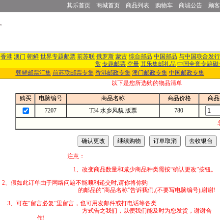
其乐首页
商城首页
商品列表
购物车
商城公告
顾客
香港
澳门
朝鲜
世界专题邮票
前苏联
俄罗斯
蒙古
综合邮品
中国邮品
与中国联合发行
赏
专题邮票
空册
其乐集邮礼品
中国全套专题磁
朝鲜邮票汇集
前苏联邮票专集
香港邮政专集
澳门邮政专集
中国邮政专集
以下是您所选购的物品清单
购买
电脑编号
商品名称
商品价格
商品
7207
T34 水乡风貌 版票
780
注意：
1、改变商品数量和减少商品种类需按“确认更改”按钮。
2、假如此订单由于网络问题不能顺利递交时,
的邮品的“商品名称”告诉我们,(不要写电脑编号),谢谢!
3、可在“留言必复”里留言，也可用发邮件
方式告之我们，以便我们能及时为您发货，谢谢合
作!