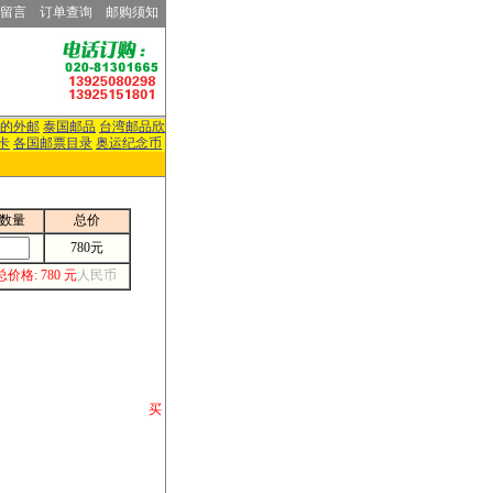
留言
订单查询
邮购须知
的外邮
泰国邮品
台湾邮品欣
卡
各国邮票目录
奥运纪念币
数量
总价
780元
总价格: 780 元
人民币
请你将你购 买
或打电话等各类