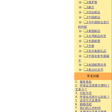
俄罗斯
蒙古
综合邮品
中国邮品
与中国联合发行
的外邮
泰国邮品
台湾邮品欣赏
专题邮票
空册
其乐集邮礼品
中国全套专题磁
卡
各国邮票目录
奥运纪念币
常见问题
1、
服务条款
2、
申请会员需要交费吗？
交多少？
3、
付款方式
4、
申请会员有什么好处？
5、
送货方式及费率
6、
购物流程
7、
我们的工作时间
8、
本廊诚信及售后服务