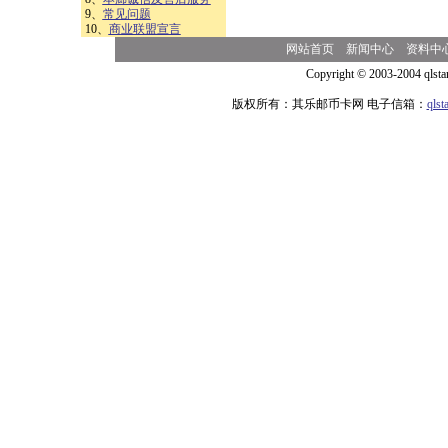
9、
常见问题
10、
商业联盟宣言
网站首页
新闻中心
资料中
Copyright © 2003-2004 qlsta
版权所有：其乐邮币卡网 电子信箱：
qls