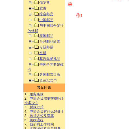
俄罗斯
类 方式告之
蒙古
综合邮品
作!
中国邮品
与中国联合发行
的外邮
泰国邮品
台湾邮品欣赏
专题邮票
空册
其乐集邮礼品
中国全套专题磁
卡
各国邮票目录
奥运纪念币
常见问题
1、
服务条款
2、
申请会员需要交费吗？
交多少？
3、
付款方式
4、
申请会员有什么好处？
5、
送货方式及费率
6、
购物流程
7、
我们的工作时间
8、
本廊诚信及售后服务