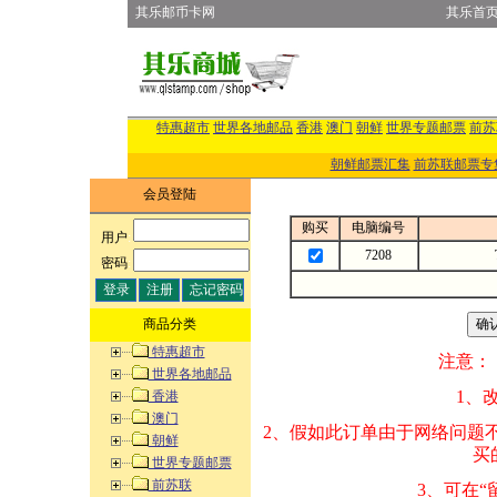
其乐邮币卡网
其乐首
特惠超市
世界各地邮品
香港
澳门
朝鲜
世界专题邮票
前苏
朝鲜邮票汇集
前苏联邮票专
会员登陆
购买
电脑编号
用户
:
7208
密码
:
商品分类
特惠超市
注意：
世界各地邮品
1、改变商品数量
香港
澳门
2、假如此订单由
朝鲜
买的邮品的“商
世界专题邮票
前苏联
3、可在“