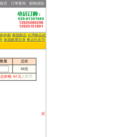
留言
订单查询
邮购须知
的外邮
泰国邮品
台湾邮品欣
卡
各国邮票目录
奥运纪念币
数量
总价
64元
总价格: 64 元
人民币
请你将你购 买
或打电话等各类