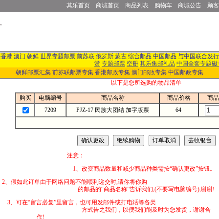
其乐首页
商城首页
商品列表
购物车
商城公告
顾客
香港
澳门
朝鲜
世界专题邮票
前苏联
俄罗斯
蒙古
综合邮品
中国邮品
与中国联合发行
赏
专题邮票
空册
其乐集邮礼品
中国全套专题磁
朝鲜邮票汇集
前苏联邮票专集
香港邮政专集
澳门邮政专集
中国邮政专集
以下是您所选购的物品清单
购买
电脑编号
商品名称
商品价格
商品
7209
PJZ-17 民族大团结 加字版票
64
注意：
1、改变商品数量和减少商品种类需按“确认更改”按钮。
2、假如此订单由于网络问题不能顺利递交时,
的邮品的“商品名称”告诉我们,(不要写电脑编号),谢谢!
3、可在“留言必复”里留言，也可用发邮件
方式告之我们，以便我们能及时为您发货，谢谢合
作!