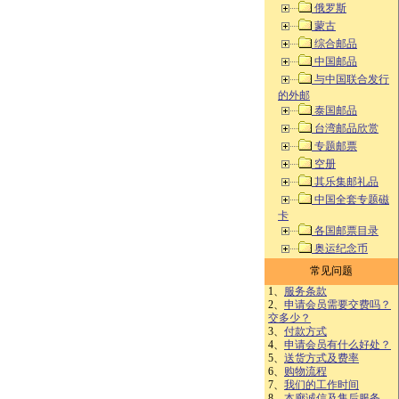
俄罗斯
蒙古
综合邮品
中国邮品
与中国联合发行
的外邮
泰国邮品
台湾邮品欣赏
专题邮票
空册
其乐集邮礼品
中国全套专题磁
卡
各国邮票目录
奥运纪念币
常见问题
1、
服务条款
2、
申请会员需要交费吗？
交多少？
3、
付款方式
4、
申请会员有什么好处？
5、
送货方式及费率
6、
购物流程
7、
我们的工作时间
8、
本廊诚信及售后服务