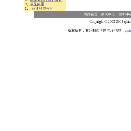
9、
常见问题
10、
商业联盟宣言
网站首页
新闻中心
资料中
Copyright © 2003-2004 qlsta
版权所有：其乐邮币卡网 电子信箱：
qls