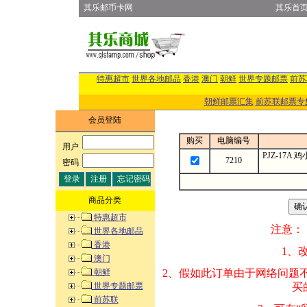
其乐邮币卡网
其乐首
特惠超市
世界各地邮品
香港
澳门
朝鲜
世界专题邮票
前苏
朝鲜邮票汇集
前苏联邮票专
会员登陆
购买
电脑编号
用户
:
PJZ-17A
7210
密码
:
商品分类
特惠超市
注意：
世界各地邮品
香港
1、改变商品数量
澳门
朝鲜
2、假如此订单由
世界专题邮票
买的邮品的“商
前苏联