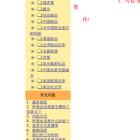
3、可在“
俄罗斯
类 方式告之
蒙古
综合邮品
作!
中国邮品
与中国联合发行
的外邮
泰国邮品
台湾邮品欣赏
专题邮票
空册
其乐集邮礼品
中国全套专题磁
卡
各国邮票目录
奥运纪念币
常见问题
1、
服务条款
2、
申请会员需要交费吗？
交多少？
3、
付款方式
4、
申请会员有什么好处？
5、
送货方式及费率
6、
购物流程
7、
我们的工作时间
8、
本廊诚信及售后服务