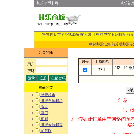
其乐邮币卡网
其乐首
特惠超市
世界各地邮品
香港
澳门
朝鲜
世界专题邮票
前苏
朝鲜邮票汇集
前苏联邮票专
会员登陆
购买
电脑编号
用户
:
PJZ—18
7211
密码
:
商品分类
特惠超市
注意：
世界各地邮品
香港
1、改变商品数量
澳门
朝鲜
2、假如此订单由
世界专题邮票
买的邮品的“商
前苏联