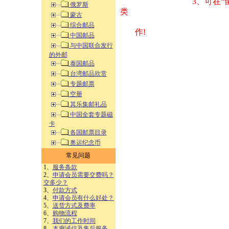
3、可在“
俄罗斯
类 方式告之
蒙古
综合邮品
作!
中国邮品
与中国联合发行
的外邮
泰国邮品
台湾邮品欣赏
专题邮票
空册
其乐集邮礼品
中国全套专题磁
卡
各国邮票目录
奥运纪念币
常见问题
1、
服务条款
2、
申请会员需要交费吗？
交多少？
3、
付款方式
4、
申请会员有什么好处？
5、
送货方式及费率
6、
购物流程
7、
我们的工作时间
8、
本廊诚信及售后服务