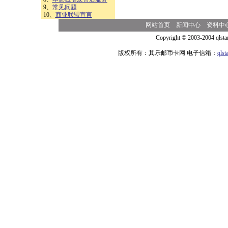
9、
常见问题
10、
商业联盟宣言
网站首页
新闻中心
资料中
Copyright © 2003-2004 qlsta
版权所有：其乐邮币卡网 电子信箱：
qls