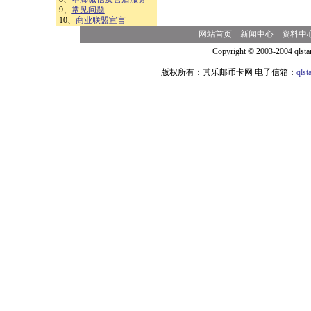
9、
常见问题
10、
商业联盟宣言
网站首页
新闻中心
资料中
Copyright © 2003-2004 qlsta
版权所有：其乐邮币卡网 电子信箱：
qls