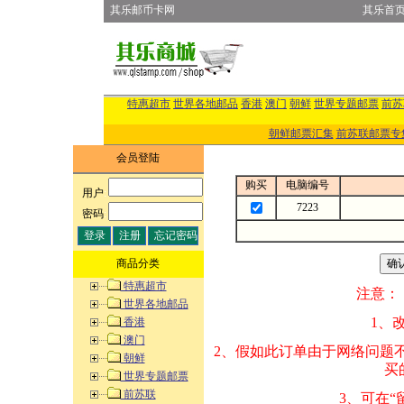
其乐邮币卡网
其乐首
特惠超市
世界各地邮品
香港
澳门
朝鲜
世界专题邮票
前苏
朝鲜邮票汇集
前苏联邮票专
会员登陆
购买
电脑编号
用户
:
7223
密码
:
商品分类
特惠超市
注意：
世界各地邮品
1、改变商品数量
香港
澳门
2、假如此订单由
朝鲜
买的邮品的“商
世界专题邮票
前苏联
3、可在“