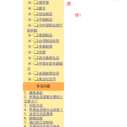
俄罗斯
类 方式告之
蒙古
综合邮品
作!
中国邮品
与中国联合发行
的外邮
泰国邮品
台湾邮品欣赏
专题邮票
空册
其乐集邮礼品
中国全套专题磁
卡
各国邮票目录
奥运纪念币
常见问题
1、
服务条款
2、
申请会员需要交费吗？
交多少？
3、
付款方式
4、
申请会员有什么好处？
5、
送货方式及费率
6、
购物流程
7、
我们的工作时间
8、
本廊诚信及售后服务