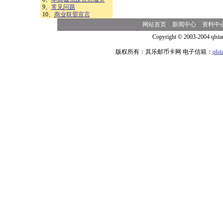
9、
常见问题
10、
商业联盟宣言
网站首页
新闻中心
资料中
Copyright © 2003-2004 qlsta
版权所有：其乐邮币卡网 电子信箱：
qls