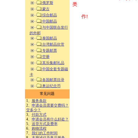
俄罗斯
类 方式告之
蒙古
综合邮品
作!
中国邮品
与中国联合发行
的外邮
泰国邮品
台湾邮品欣赏
专题邮票
空册
其乐集邮礼品
中国全套专题磁
卡
各国邮票目录
奥运纪念币
常见问题
1、
服务条款
2、
申请会员需要交费吗？
交多少？
3、
付款方式
4、
申请会员有什么好处？
5、
送货方式及费率
6、
购物流程
7、
我们的工作时间
8、
本廊诚信及售后服务