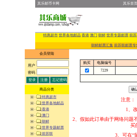
其乐邮币卡网
其乐首
特惠超市
世界各地邮品
香港
澳门
朝鲜
世界专题邮票
前苏
朝鲜邮票汇集
前苏联邮票专
会员登陆
购买
电脑编号
用户
:
7229
密码
:
商品分类
特惠超市
注意：
世界各地邮品
1、改变商品数量
香港
澳门
2、假如此订单由
朝鲜
买的邮品的“商
世界专题邮票
前苏联
3、可在“