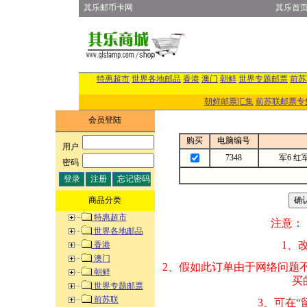
其乐邮币卡网
其乐首
特惠超市
世界各地邮品
香港
澳门
朝鲜
世界专题邮票
前苏
朝鲜邮票汇集
前苏联邮票专
会员登陆
购买
电脑编号
用户
:
7348
军6 
密码
:
商品分类
特惠超市
注意：
世界各地邮品
1、改变商品数量
香港
澳门
2、假如此订单由
朝鲜
买的邮品的“商
世界专题邮票
前苏联
3、可在“