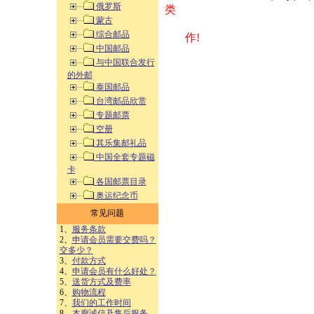
俄罗斯
类 方式告之
蒙古
综合邮品
作!
中国邮品
与中国联合发行
的外邮
泰国邮品
台湾邮品欣赏
专题邮票
空册
其乐集邮礼品
中国全套专题磁
卡
各国邮票目录
奥运纪念币
常见问题
1、
服务条款
2、
申请会员需要交费吗？
交多少？
3、
付款方式
4、
申请会员有什么好处？
5、
送货方式及费率
6、
购物流程
7、
我们的工作时间
8、
本廊诚信及售后服务