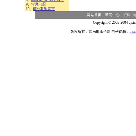
9、
常见问题
10、
商业联盟宣言
网站首页
新闻中心
资料中
Copyright © 2003-2004 qlsta
版权所有：其乐邮币卡网 电子信箱：
qls