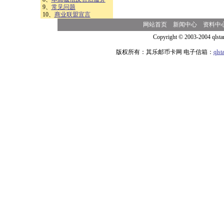
9、
常见问题
10、
商业联盟宣言
网站首页
新闻中心
资料中
Copyright © 2003-2004 qlsta
版权所有：其乐邮币卡网 电子信箱：
qls