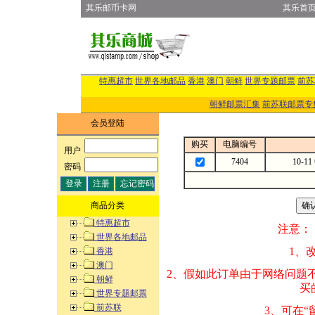
其乐邮币卡网
其乐首
特惠超市
世界各地邮品
香港
澳门
朝鲜
世界专题邮票
前苏
朝鲜邮票汇集
前苏联邮票专
会员登陆
购买
电脑编号
用户
:
7404
10-
密码
:
商品分类
特惠超市
注意：
世界各地邮品
1、改变商品数量
香港
澳门
2、假如此订单由
朝鲜
买的邮品的“商
世界专题邮票
前苏联
3、可在“