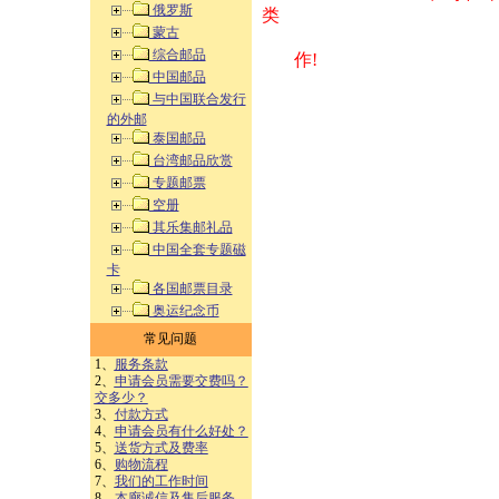
俄罗斯
类 方式告之
蒙古
综合邮品
作!
中国邮品
与中国联合发行
的外邮
泰国邮品
台湾邮品欣赏
专题邮票
空册
其乐集邮礼品
中国全套专题磁
卡
各国邮票目录
奥运纪念币
常见问题
1、
服务条款
2、
申请会员需要交费吗？
交多少？
3、
付款方式
4、
申请会员有什么好处？
5、
送货方式及费率
6、
购物流程
7、
我们的工作时间
8、
本廊诚信及售后服务