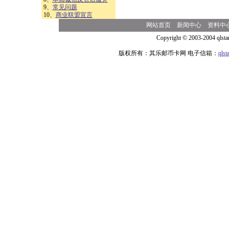
9、
常见问题
10、
商业联盟宣言
网站首页
新闻中心
资料中
Copyright © 2003-2004 qlsta
版权所有：其乐邮币卡网 电子信箱：
qls