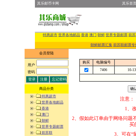
其乐邮币卡网
其乐首
特惠超市
世界各地邮品
香港
澳门
朝鲜
世界专题邮票
前苏
朝鲜邮票汇集
前苏联邮票专
会员登陆
购买
电脑编号
用户
:
7406
10-
密码
:
商品分类
特惠超市
注意：
世界各地邮品
1、改变商品数量
香港
澳门
2、假如此订单由
朝鲜
买的邮品的“商
世界专题邮票
前苏联
3、可在“