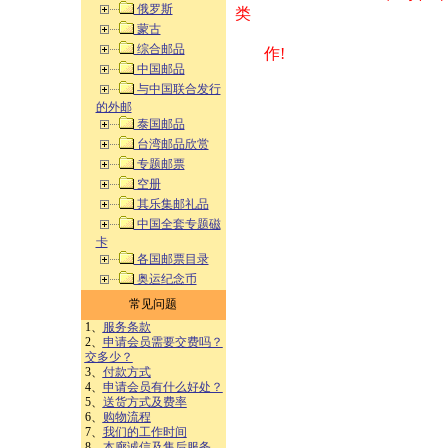
俄罗斯
类 方式告之
蒙古
综合邮品
作!
中国邮品
与中国联合发行
的外邮
泰国邮品
台湾邮品欣赏
专题邮票
空册
其乐集邮礼品
中国全套专题磁
卡
各国邮票目录
奥运纪念币
常见问题
1、
服务条款
2、
申请会员需要交费吗？
交多少？
3、
付款方式
4、
申请会员有什么好处？
5、
送货方式及费率
6、
购物流程
7、
我们的工作时间
8、
本廊诚信及售后服务