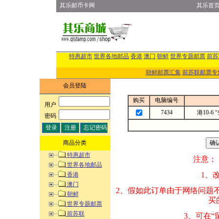
其乐邮币卡网
其乐首
特惠超市
世界各地邮品
香港
澳门
朝鲜
世界专题邮票
前苏
朝鲜邮票汇集
前苏联邮票专
会员登陆
购买
电脑编号
用户
:
7434
港10-6
密码
:
商品分类
特惠超市
注意：
世界各地邮品
1、改变商品数量
香港
澳门
2、假如此订单由
朝鲜
买的邮品的“商
世界专题邮票
前苏联
3、可在“