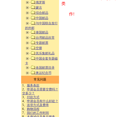
俄罗斯
类 方式告之
蒙古
综合邮品
作!
中国邮品
与中国联合发行
的外邮
泰国邮品
台湾邮品欣赏
专题邮票
空册
其乐集邮礼品
中国全套专题磁
卡
各国邮票目录
奥运纪念币
常见问题
1、
服务条款
2、
申请会员需要交费吗？
交多少？
3、
付款方式
4、
申请会员有什么好处？
5、
送货方式及费率
6、
购物流程
7、
我们的工作时间
8、
本廊诚信及售后服务