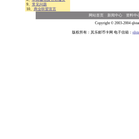
9、
常见问题
10、
商业联盟宣言
网站首页
新闻中心
资料中
Copyright © 2003-2004 qlsta
版权所有：其乐邮币卡网 电子信箱：
qls