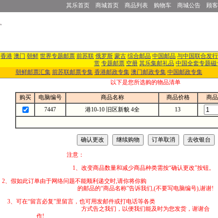
其乐首页
商城首页
商品列表
购物车
商城公告
顾客
香港
澳门
朝鲜
世界专题邮票
前苏联
俄罗斯
蒙古
综合邮品
中国邮品
与中国联合发行
赏
专题邮票
空册
其乐集邮礼品
中国全套专题磁
朝鲜邮票汇集
前苏联邮票专集
香港邮政专集
澳门邮政专集
中国邮政专集
以下是您所选购的物品清单
购买
电脑编号
商品名称
商品价格
商品
7447
港10-10 旧区新貌 4全
13
注意：
1、改变商品数量和减少商品种类需按“确认更改”按钮。
2、假如此订单由于网络问题不能顺利递交时,
的邮品的“商品名称”告诉我们,(不要写电脑编号),谢谢!
3、可在“留言必复”里留言，也可用发邮件
方式告之我们，以便我们能及时为您发货，谢谢合
作!