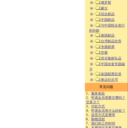
俄罗斯
蒙古
综合邮品
中国邮品
与中国联合发行
的外邮
泰国邮品
台湾邮品欣赏
专题邮票
空册
其乐集邮礼品
中国全套专题磁
卡
各国邮票目录
奥运纪念币
常见问题
1、
服务条款
2、
申请会员需要交费吗？
交多少？
3、
付款方式
4、
申请会员有什么好处？
5、
送货方式及费率
6、
购物流程
7、
我们的工作时间
8、
本廊诚信及售后服务