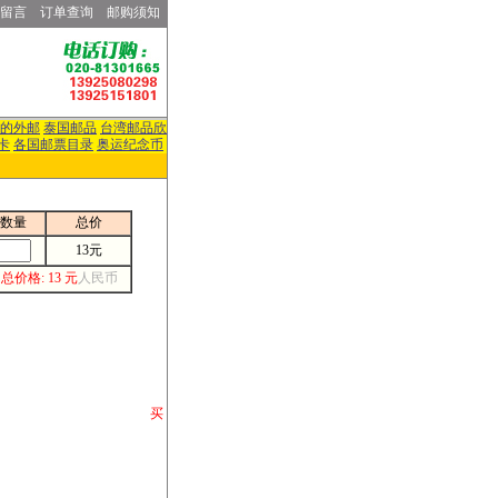
留言
订单查询
邮购须知
的外邮
泰国邮品
台湾邮品欣
卡
各国邮票目录
奥运纪念币
数量
总价
13元
总价格: 13 元
人民币
请你将你购 买
或打电话等各类