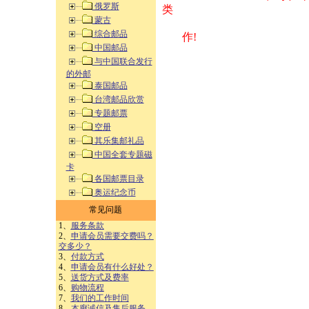
俄罗斯
类 方式告之
蒙古
综合邮品
作!
中国邮品
与中国联合发行
的外邮
泰国邮品
台湾邮品欣赏
专题邮票
空册
其乐集邮礼品
中国全套专题磁
卡
各国邮票目录
奥运纪念币
常见问题
1、
服务条款
2、
申请会员需要交费吗？
交多少？
3、
付款方式
4、
申请会员有什么好处？
5、
送货方式及费率
6、
购物流程
7、
我们的工作时间
8、
本廊诚信及售后服务