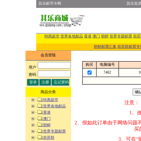
其乐邮币卡网
其乐首
特惠超市
世界各地邮品
香港
澳门
朝鲜
世界专题邮票
前苏
朝鲜邮票汇集
前苏联邮票专
会员登陆
购买
电脑编号
用户
:
7462
1
密码
:
商品分类
特惠超市
注意：
世界各地邮品
1、改变商品数量
香港
澳门
2、假如此订单由
朝鲜
买的邮品的“商
世界专题邮票
前苏联
3、可在“