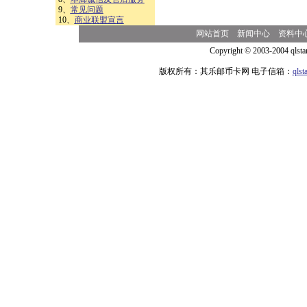
9、
常见问题
10、
商业联盟宣言
网站首页
新闻中心
资料中
Copyright © 2003-2004 qlsta
版权所有：其乐邮币卡网 电子信箱：
qls