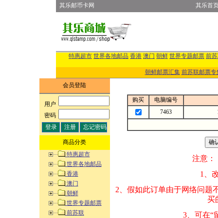
其乐邮币卡网
其乐首
特惠超市
世界各地邮品
香港
澳门
朝鲜
世界专题邮票
前苏
朝鲜邮票汇集
前苏联邮票专
会员登陆
购买
电脑编号
用户
:
7463
密码
:
商品分类
特惠超市
注意：
世界各地邮品
1、改变商品数量
香港
澳门
2、假如此订单由
朝鲜
买的邮品的“商
世界专题邮票
前苏联
3、可在“