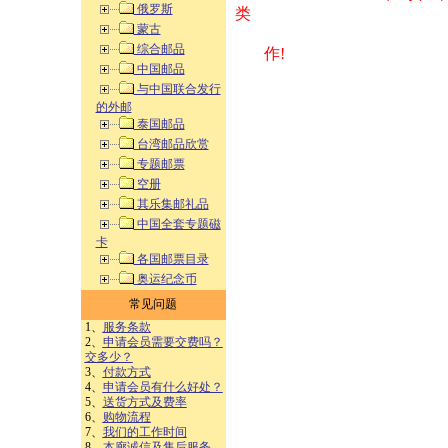
俄罗斯
类 方式告之
蒙古
综合邮品
作!
中国邮品
与中国联合发行
的外邮
泰国邮品
台湾邮品欣赏
专题邮票
空册
其乐集邮礼品
中国全套专题磁
卡
各国邮票目录
奥运纪念币
常见问题
1、
服务条款
2、
申请会员需要交费吗？
交多少？
3、
付款方式
4、
申请会员有什么好处？
5、
送货方式及费率
6、
购物流程
7、
我们的工作时间
8、
本廊诚信及售后服务