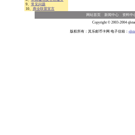
9、
常见问题
10、
商业联盟宣言
网站首页
新闻中心
资料中
Copyright © 2003-2004 qlsta
版权所有：其乐邮币卡网 电子信箱：
qls