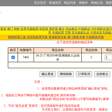
其乐首页
商城首页
商品列表
购物车
商城公告
顾客
香港
澳门
朝鲜
世界专题邮票
前苏联
俄罗斯
蒙古
综合邮品
中国邮品
与中国联合发行
赏
专题邮票
空册
其乐集邮礼品
中国全套专题磁
朝鲜邮票汇集
前苏联邮票专集
香港邮政专集
澳门邮政专集
中国邮政专集
以下是您所选购的物品清单
购买
电脑编号
商品名称
商品价格
商品
10-21 广州2010年亚洲残疾人运动
7464
5
会
注意：
1、改变商品数量和减少商品种类需按“确认更改”按钮。
2、假如此订单由于网络问题不能顺利递交时,
的邮品的“商品名称”告诉我们,(不要写电脑编号),谢谢!
3、可在“留言必复”里留言，也可用发邮件
方式告之我们，以便我们能及时为您发货，谢谢合