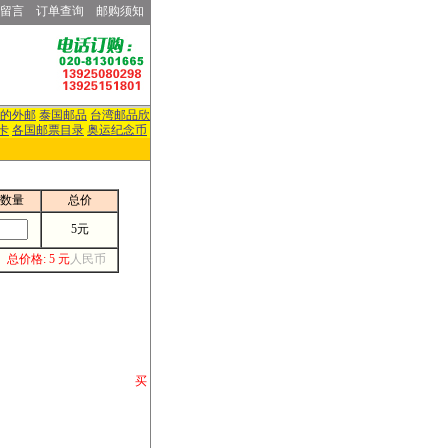
留言
订单查询
邮购须知
的外邮
泰国邮品
台湾邮品欣
卡
各国邮票目录
奥运纪念币
数量
总价
5元
总价格: 5 元
人民币
请你将你购 买
或打电话等各类