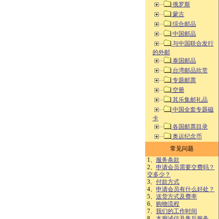
俄罗斯
蒙古
综合邮品
中国邮品
与中国联合发行
的外邮
泰国邮品
台湾邮品欣赏
专题邮票
空册
其乐集邮礼品
中国全套专题磁
卡
各国邮票目录
奥运纪念币
常见问题
1、
服务条款
2、
申请会员需要交费吗？
交多少？
3、
付款方式
4、
申请会员有什么好处？
5、
送货方式及费率
6、
购物流程
7、
我们的工作时间
8、
本廊诚信及售后服务