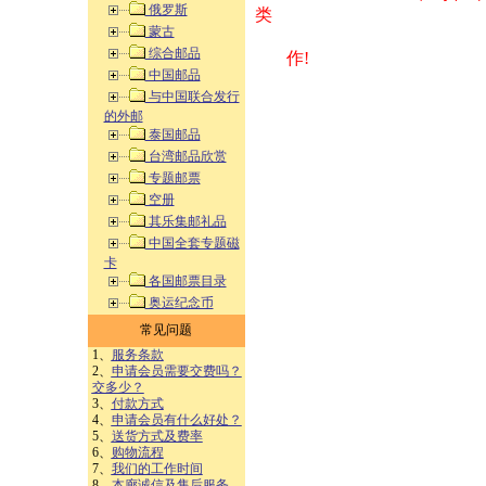
俄罗斯
类 方式告之
蒙古
综合邮品
作!
中国邮品
与中国联合发行
的外邮
泰国邮品
台湾邮品欣赏
专题邮票
空册
其乐集邮礼品
中国全套专题磁
卡
各国邮票目录
奥运纪念币
常见问题
1、
服务条款
2、
申请会员需要交费吗？
交多少？
3、
付款方式
4、
申请会员有什么好处？
5、
送货方式及费率
6、
购物流程
7、
我们的工作时间
8、
本廊诚信及售后服务