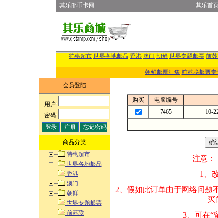
其乐邮币卡网
其乐首
特惠超市
世界各地邮品
香港
澳门
朝鲜
世界专题邮票
前苏
朝鲜邮票汇集
前苏联邮票专
会员登陆
购买
电脑编号
用户
:
7465
10
密码
:
商品分类
特惠超市
注意：
世界各地邮品
1、改变商品数量
香港
澳门
2、假如此订单由
朝鲜
买的邮品的“商
世界专题邮票
前苏联
3、可在“