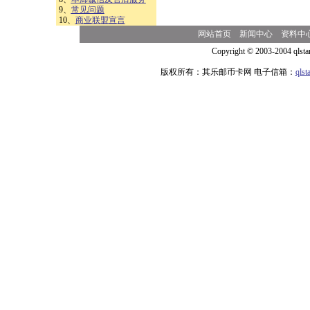
9、
常见问题
10、
商业联盟宣言
网站首页
新闻中心
资料中
Copyright © 2003-2004 qlsta
版权所有：其乐邮币卡网 电子信箱：
qls