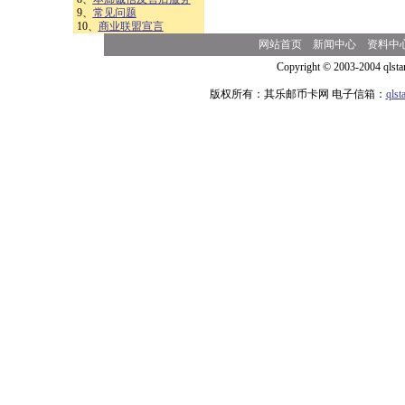
9、
常见问题
10、
商业联盟宣言
网站首页
新闻中心
资料中
Copyright © 2003-2004 qlsta
版权所有：其乐邮币卡网 电子信箱：
qls