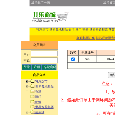
其乐邮币卡网
其乐首
特惠超市
世界各地邮品
香港
澳门
朝鲜
世界专题邮票
前苏
朝鲜邮票汇集
前苏联邮票专
会员登陆
购买
电脑编号
用户
:
7467
10-
密码
:
商品分类
特惠超市
注意：
世界各地邮品
1、改变商品数量
香港
澳门
2、假如此订单由
朝鲜
买的邮品的“商
世界专题邮票
前苏联
3、可在“