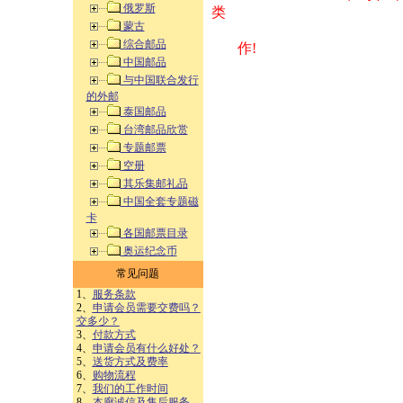
俄罗斯
类 方式告之
蒙古
综合邮品
作!
中国邮品
与中国联合发行
的外邮
泰国邮品
台湾邮品欣赏
专题邮票
空册
其乐集邮礼品
中国全套专题磁
卡
各国邮票目录
奥运纪念币
常见问题
1、
服务条款
2、
申请会员需要交费吗？
交多少？
3、
付款方式
4、
申请会员有什么好处？
5、
送货方式及费率
6、
购物流程
7、
我们的工作时间
8、
本廊诚信及售后服务