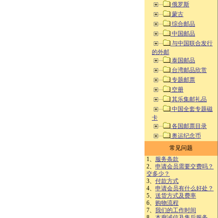
俄罗斯
蒙古
综合邮品
中国邮品
与中国联合发行
的外邮
泰国邮品
台湾邮品欣赏
专题邮票
空册
其乐集邮礼品
中国全套专题磁
卡
各国邮票目录
奥运纪念币
常见问题
1、
服务条款
2、
申请会员需要交费吗？
交多少？
3、
付款方式
4、
申请会员有什么好处？
5、
送货方式及费率
6、
购物流程
7、
我们的工作时间
8、
本廊诚信及售后服务