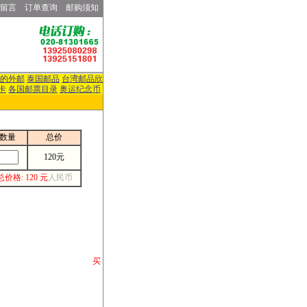
留言
订单查询
邮购须知
的外邮
泰国邮品
台湾邮品欣
卡
各国邮票目录
奥运纪念币
数量
总价
120元
总价格: 120 元
人民币
请你将你购 买
或打电话等各类