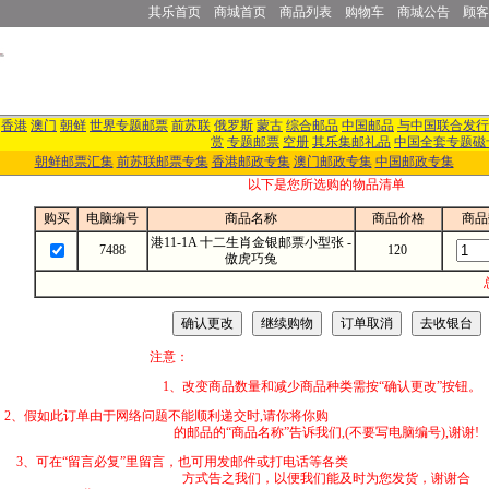
其乐首页
商城首页
商品列表
购物车
商城公告
顾客
香港
澳门
朝鲜
世界专题邮票
前苏联
俄罗斯
蒙古
综合邮品
中国邮品
与中国联合发行
赏
专题邮票
空册
其乐集邮礼品
中国全套专题磁
朝鲜邮票汇集
前苏联邮票专集
香港邮政专集
澳门邮政专集
中国邮政专集
以下是您所选购的物品清单
购买
电脑编号
商品名称
商品价格
商品
港11-1A 十二生肖金银邮票小型张 -
7488
120
傲虎巧兔
注意：
1、改变商品数量和减少商品种类需按“确认更改”按钮。
2、假如此订单由于网络问题不能顺利递交时,
的邮品的“商品名称”告诉我们,(不要写电脑编号),谢谢!
3、可在“留言必复”里留言，也可用发邮件
方式告之我们，以便我们能及时为您发货，谢谢合