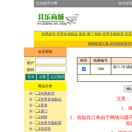
其乐邮币卡网
其乐首
特惠超市
世界各地邮品
香港
澳门
朝鲜
世界专题邮票
前苏
朝鲜邮票汇集
前苏联邮票专
会员登陆
购买
电脑编号
用户
:
港11-1B 
7489
密码
:
商品分类
特惠超市
注意：
世界各地邮品
香港
1、改变商品数量
澳门
朝鲜
2、假如此订单由
世界专题邮票
买的邮品的“商
前苏联