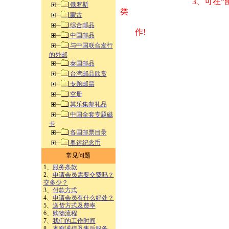
3、可在“
俄罗斯
类 方式告之
蒙古
综合邮品
作!
中国邮品
与中国联合发行
的外邮
泰国邮品
台湾邮品欣赏
专题邮票
空册
其乐集邮礼品
中国全套专题磁
卡
各国邮票目录
奥运纪念币
常见问题
1、
服务条款
2、
申请会员需要交费吗？
交多少？
3、
付款方式
4、
申请会员有什么好处？
5、
送货方式及费率
6、
购物流程
7、
我们的工作时间
8、
本廊诚信及售后服务