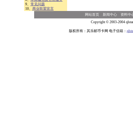
9、
常见问题
10、
商业联盟宣言
网站首页
新闻中心
资料中
Copyright © 2003-2004 qlsta
版权所有：其乐邮币卡网 电子信箱：
qls