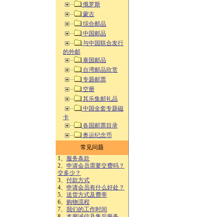
俄罗斯
蒙古
综合邮品
中国邮品
与中国联合发行
的外邮
泰国邮品
台湾邮品欣赏
专题邮票
空册
其乐集邮礼品
中国全套专题磁
卡
各国邮票目录
奥运纪念币
常见问题
1、
服务条款
2、
申请会员需要交费吗？
交多少？
3、
付款方式
4、
申请会员有什么好处？
5、
送货方式及费率
6、
购物流程
7、
我们的工作时间
8、
本廊诚信及售后服务