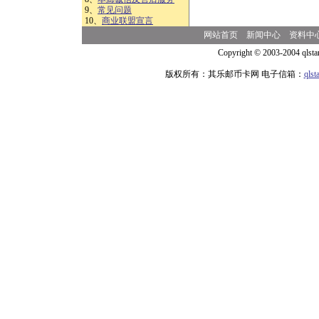
9、
常见问题
10、
商业联盟宣言
网站首页
新闻中心
资料中
Copyright © 2003-2004 qlsta
版权所有：其乐邮币卡网 电子信箱：
qls