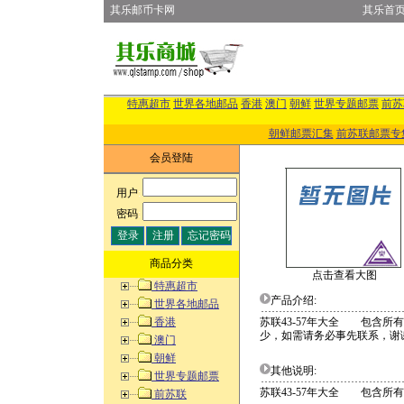
其乐邮币卡网
其乐首
特惠超市
世界各地邮品
香港
澳门
朝鲜
世界专题邮票
前苏
朝鲜邮票汇集
前苏联邮票专
会员登陆
用户
:
密码
:
商品分类
点击查看大图
特惠超市
产品介绍:
世界各地邮品
香港
苏联43-57年大全 包含
少，如需请务必事先联系，谢
澳门
朝鲜
其他说明:
世界专题邮票
苏联43-57年大全 包含所
前苏联