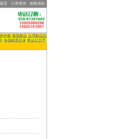
留言
订单查询
邮购须知
的外邮
泰国邮品
台湾邮品欣
卡
各国邮票目录
奥运纪念币