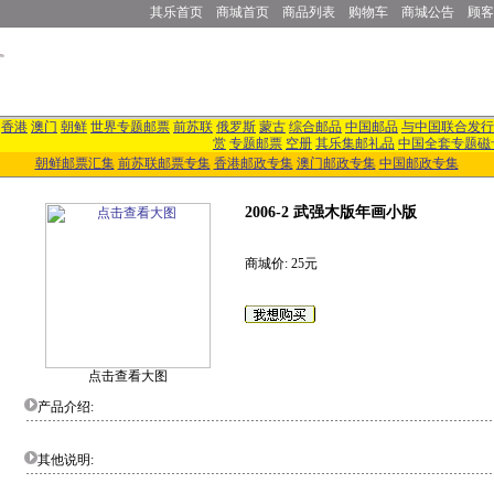
其乐首页
商城首页
商品列表
购物车
商城公告
顾客
香港
澳门
朝鲜
世界专题邮票
前苏联
俄罗斯
蒙古
综合邮品
中国邮品
与中国联合发行
赏
专题邮票
空册
其乐集邮礼品
中国全套专题磁
朝鲜邮票汇集
前苏联邮票专集
香港邮政专集
澳门邮政专集
中国邮政专集
2006-2 武强木版年画小版
商城价: 25元
点击查看大图
产品介绍:
其他说明: