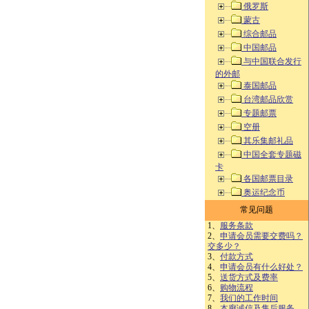
俄罗斯
蒙古
综合邮品
中国邮品
与中国联合发行
的外邮
泰国邮品
台湾邮品欣赏
专题邮票
空册
其乐集邮礼品
中国全套专题磁
卡
各国邮票目录
奥运纪念币
常见问题
1、
服务条款
2、
申请会员需要交费吗？
交多少？
3、
付款方式
4、
申请会员有什么好处？
5、
送货方式及费率
6、
购物流程
7、
我们的工作时间
8、
本廊诚信及售后服务