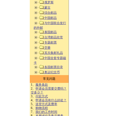
俄罗斯
蒙古
综合邮品
中国邮品
与中国联合发行
的外邮
泰国邮品
台湾邮品欣赏
专题邮票
空册
其乐集邮礼品
中国全套专题磁
卡
各国邮票目录
奥运纪念币
常见问题
1、
服务条款
2、
申请会员需要交费吗？
交多少？
3、
付款方式
4、
申请会员有什么好处？
5、
送货方式及费率
6、
购物流程
7、
我们的工作时间
8、
本廊诚信及售后服务