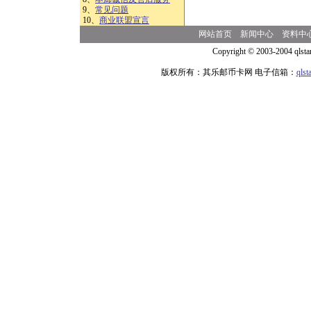
9、
常见问题
10、
商业联盟宣言
网站首页
新闻中心
资料中
Copyright © 2003-2004 qlsta
版权所有：其乐邮币卡网 电子信箱：
qls